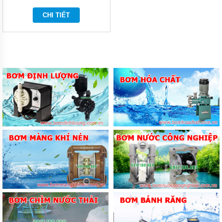
LẠNH
CHI TIẾT
THIẾT
BỊ VỆ
SINH
MÁY
BƠM
NƯỚC
THEO
HÃNG
MÁY
BƠM
CÔNG
NGHIỆP
TIN
TỨC
GIỚI
THIỆU
SẢN
PHẨM
MỚI