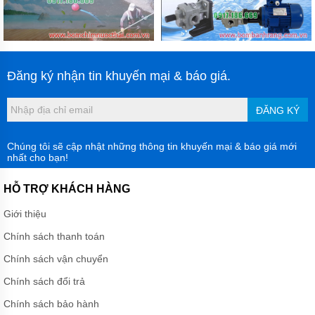
LIÊN
HỆ
Đăng ký nhận tin khuyến mại & báo giá.
ĐĂNG KÝ
Chúng tôi sẽ cập nhật những thông tin khuyến mại & báo giá mới
nhất cho bạn!
HỖ TRỢ KHÁCH HÀNG
Giới thiệu
Chính sách thanh toán
Chính sách vận chuyển
Chính sách đổi trả
Chính sách bảo hành