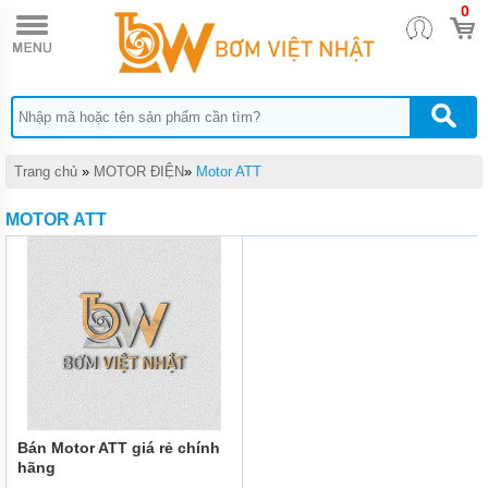
0
TRANG
CHỦ
MÁY
BƠM
NƯỚC
MOTOR
ĐIỆN
Trang chủ
»
MOTOR ĐIỆN
»
Motor ATT
MÁY
MOTOR ATT
NƯỚC
NÓNG
QUẠT
ĐIỆN
MÁY
XÂY
DỰNG
ĐIỆN
MÁY
Bán Motor ATT giá rẻ chính
hãng
ĐIỆN