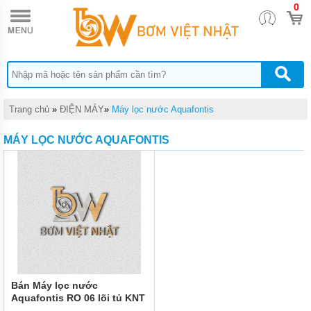
0
TRANG
CHỦ
MÁY
BƠM
NƯỚC
MOTOR
ĐIỆN
Trang chủ
»
ĐIỆN MÁY
»
Máy lọc nước Aquafontis
MÁY
MÁY LỌC NƯỚC AQUAFONTIS
NƯỚC
NÓNG
QUẠT
ĐIỆN
MÁY
XÂY
DỰNG
ĐIỆN
MÁY
Bán Máy lọc nước
Aquafontis RO 06 lõi tủ KNT
ĐIỆN
giá rẻ chính hãng