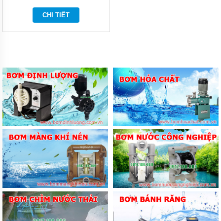
LẠNH
CHI TIẾT
THIẾT
BỊ VỆ
SINH
MÁY
BƠM
NƯỚC
THEO
HÃNG
MÁY
BƠM
CÔNG
NGHIỆP
TIN
TỨC
GIỚI
THIỆU
SẢN
PHẨM
MỚI