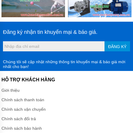
LIÊN
HỆ
Đăng ký nhận tin khuyến mại & báo giá.
ĐĂNG KÝ
Chúng tôi sẽ cập nhật những thông tin khuyến mại & báo giá mới
nhất cho bạn!
HỖ TRỢ KHÁCH HÀNG
Giới thiệu
Chính sách thanh toán
Chính sách vận chuyển
Chính sách đổi trả
Chính sách bảo hành