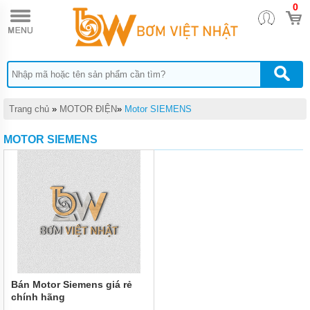
0
TRANG
CHỦ
MÁY
BƠM
NƯỚC
MOTOR
ĐIỆN
Trang chủ
»
MOTOR ĐIỆN
»
Motor SIEMENS
MÁY
MOTOR SIEMENS
NƯỚC
NÓNG
QUẠT
ĐIỆN
MÁY
XÂY
DỰNG
ĐIỆN
MÁY
Bán Motor Siemens giá rẻ
chính hãng
ĐIỆN