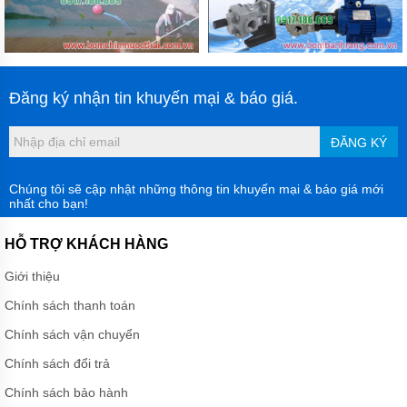
LIÊN
HỆ
Đăng ký nhận tin khuyến mại & báo giá.
ĐĂNG KÝ
Chúng tôi sẽ cập nhật những thông tin khuyến mại & báo giá mới
nhất cho bạn!
HỖ TRỢ KHÁCH HÀNG
Giới thiệu
Chính sách thanh toán
Chính sách vận chuyển
Chính sách đổi trả
Chính sách bảo hành