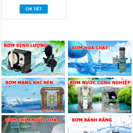
LẠNH
CHI TIẾT
THIẾT
BỊ VỆ
SINH
MÁY
BƠM
NƯỚC
THEO
HÃNG
MÁY
BƠM
CÔNG
NGHIỆP
TIN
TỨC
GIỚI
THIỆU
SẢN
PHẨM
MỚI